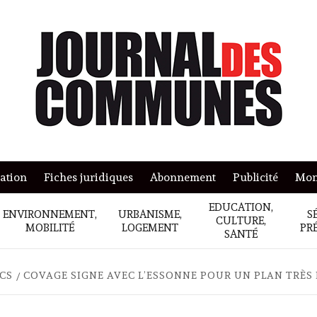
mation
Fiches juridiques
Abonnement
Publicité
Mon
EDUCATION,
ENVIRONNEMENT,
URBANISME,
S
CULTURE,
MOBILITÉ
LOGEMENT
PR
SANTÉ
ICS
COVAGE SIGNE AVEC L’ESSONNE POUR UN PLAN TRÈS 