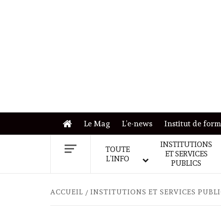
Skip
to
content
Le Mag
L’e-news
Institut de for
INSTITUTIONS
TOUTE
ET SERVICES
L’INFO
PUBLICS
ACCUEIL
INSTITUTIONS ET SERVICES PUBL