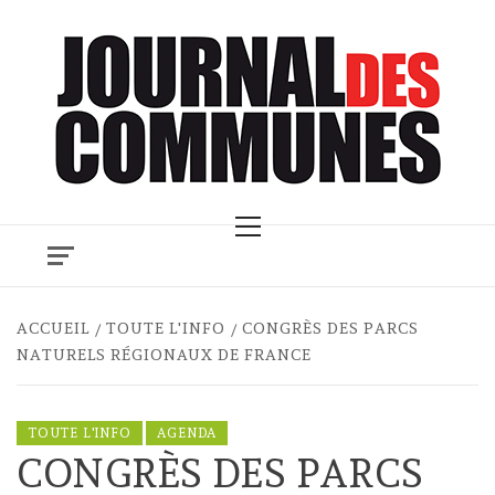
Skip
to
content
Primary
Menu
ACCUEIL
TOUTE L'INFO
CONGRÈS DES PARCS
NATURELS RÉGIONAUX DE FRANCE
TOUTE L'INFO
AGENDA
CONGRÈS DES PARCS