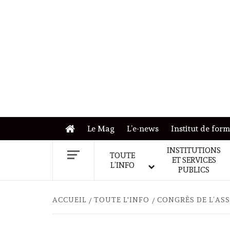
Skip
to
content
Le Mag
L’e-news
Institut de for
INSTITUTIONS
TOUTE
ET SERVICES
L’INFO
PUBLICS
ACCUEIL
TOUTE L'INFO
CONGRÈS DE L’AS