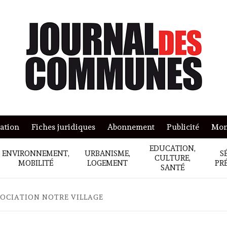
mation
Fiches juridiques
Abonnement
Publicité
Mon
EDUCATION,
ENVIRONNEMENT,
URBANISME,
S
CULTURE,
MOBILITÉ
LOGEMENT
PR
SANTÉ
SOCIATION NOTRE VILLAGE