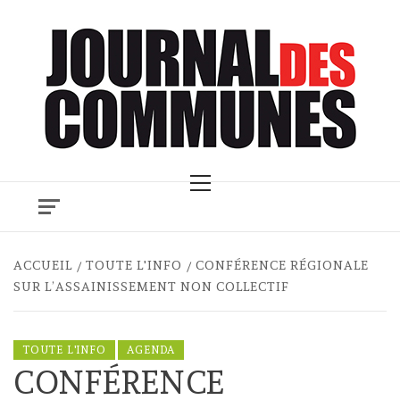
Skip
to
content
Primary
Menu
ACCUEIL
TOUTE L'INFO
CONFÉRENCE RÉGIONALE
SUR L’ASSAINISSEMENT NON COLLECTIF
TOUTE L'INFO
AGENDA
CONFÉRENCE