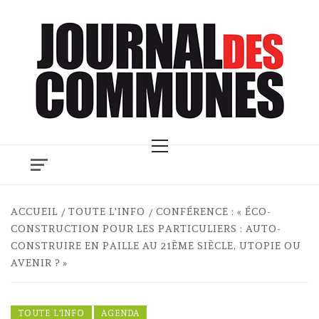
Skip
to
content
Primary
Menu
ACCUEIL
TOUTE L'INFO
CONFÉRENCE : « ÉCO-
CONSTRUCTION POUR LES PARTICULIERS : AUTO-
CONSTRUIRE EN PAILLE AU 21ÈME SIÈCLE, UTOPIE OU
AVENIR ? »
TOUTE L'INFO
AGENDA