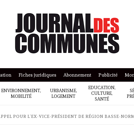
mation
Fiches juridiques
Abonnement
Publicité
Mon
EDUCATION,
ENVIRONNEMENT,
URBANISME,
S
CULTURE,
MOBILITÉ
LOGEMENT
PR
SANTÉ
PEL POUR L’EX-VICE-PRÉSIDENT DE RÉGION BASSE-NOR