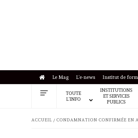
Skip
to
content
Le Mag
L’e-news
Institut de for
INSTITUTIONS
TOUTE
ET SERVICES
L’INFO
PUBLICS
ACCUEIL
CONDAMNATION CONFIRMÉE EN AP