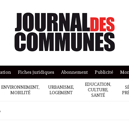
mation
Fiches juridiques
Abonnement
Publicité
Mon
EDUCATION,
ENVIRONNEMENT,
URBANISME,
S
CULTURE,
MOBILITÉ
LOGEMENT
PR
SANTÉ
?