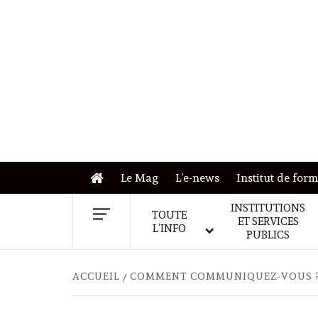
Skip
to
content
Le Mag
L’e-news
Institut de for
INSTITUTIONS
TOUTE
ET SERVICES
L’INFO
PUBLICS
ACCUEIL
COMMENT COMMUNIQUEZ-VOUS 