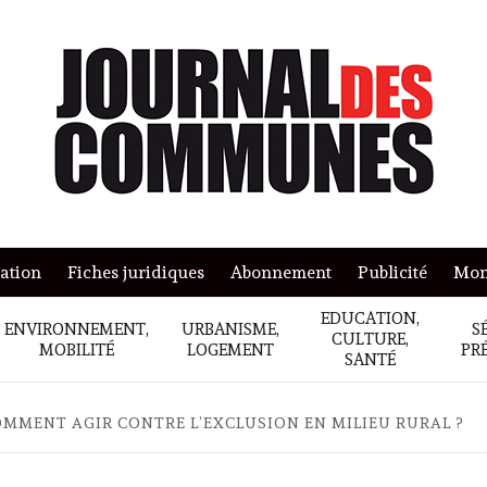
mation
Fiches juridiques
Abonnement
Publicité
Mon
EDUCATION,
ENVIRONNEMENT,
URBANISME,
S
CULTURE,
MOBILITÉ
LOGEMENT
PR
SANTÉ
MMENT AGIR CONTRE L’EXCLUSION EN MILIEU RURAL ?