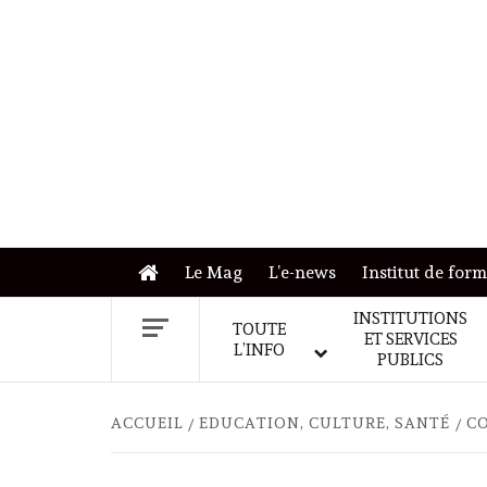
Skip
to
content
Le Mag
L’e-news
Institut de for
INSTITUTIONS
TOUTE
ET SERVICES
L’INFO
PUBLICS
ACCUEIL
EDUCATION, CULTURE, SANTÉ
CO