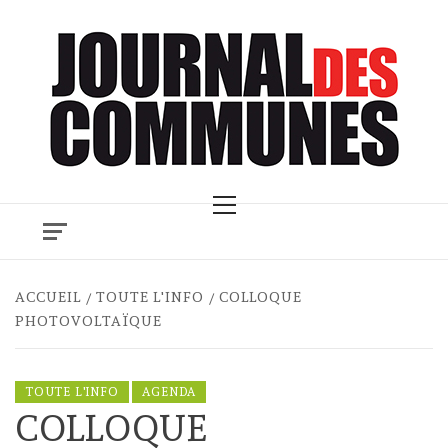
Skip
to
content
Primary
Menu
ACCUEIL
TOUTE L'INFO
COLLOQUE
PHOTOVOLTAÏQUE
TOUTE L'INFO
AGENDA
COLLOQUE