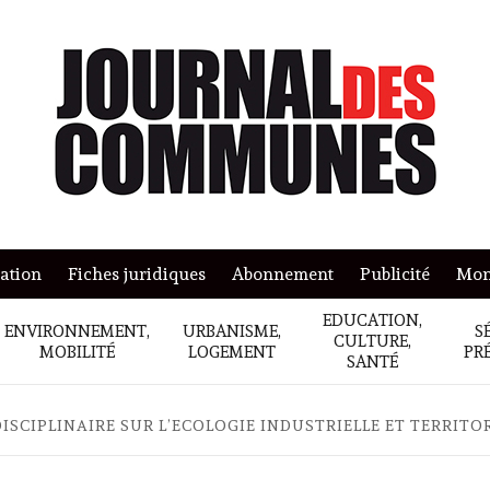
mation
Fiches juridiques
Abonnement
Publicité
Mon
EDUCATION,
ENVIRONNEMENT,
URBANISME,
S
CULTURE,
MOBILITÉ
LOGEMENT
PR
SANTÉ
SCIPLINAIRE SUR L’ECOLOGIE INDUSTRIELLE ET TERRITO