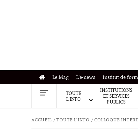
Skip
to
content
Le Mag
L’e-news
Institut de for
INSTITUTIONS
TOUTE
ET SERVICES
L’INFO
PUBLICS
ACCUEIL
TOUTE L'INFO
COLLOQUE INTERDI