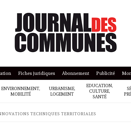
mation
Fiches juridiques
Abonnement
Publicité
Mon
EDUCATION,
ENVIRONNEMENT,
URBANISME,
S
CULTURE,
MOBILITÉ
LOGEMENT
PR
SANTÉ
NNOVATIONS TECHNIQUES TERRITORIALES