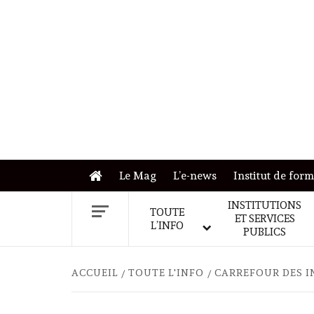
Skip
to
content
Le Mag
L’e-news
Institut de for
INSTITUTIONS
TOUTE
ET SERVICES
L’INFO
PUBLICS
ACCUEIL
TOUTE L'INFO
CARREFOUR DES I