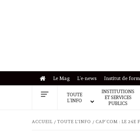
Skip
to
content
Le Mag
L’e-news
Institut de for
INSTITUTIONS
TOUTE
ET SERVICES
L’INFO
PUBLICS
ACCUEIL
TOUTE L'INFO
CAP’COM : LE 24