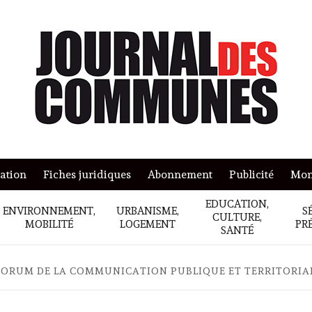
mation
Fiches juridiques
Abonnement
Publicité
Mon
EDUCATION,
ENVIRONNEMENT,
URBANISME,
S
CULTURE,
MOBILITÉ
LOGEMENT
PR
SANTÉ
E FORUM DE LA COMMUNICATION PUBLIQUE ET TERRITORIA