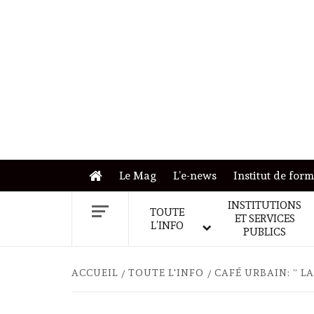
Skip
to
content
Le Mag
L’e-news
Institut de for
INSTITUTIONS
TOUTE
ET SERVICES
L’INFO
PUBLICS
ACCUEIL
TOUTE L'INFO
CAFÉ URBAIN: ” 