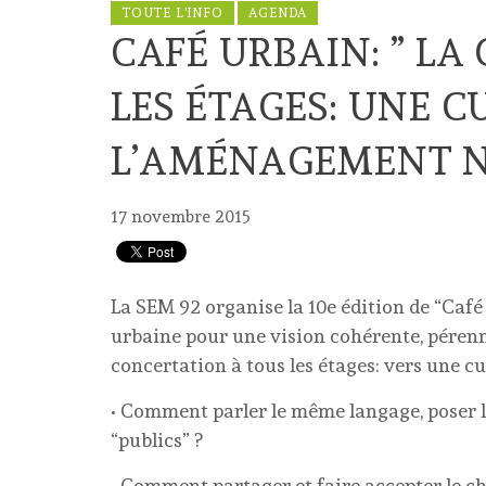
TOUTE L'INFO
AGENDA
CAFÉ URBAIN: ” L
LES ÉTAGES: UNE C
L’AMÉNAGEMENT N
17 novembre 2015
La SEM 92 organise la 10e édition de “Café 
urbaine pour une vision cohérente, pérenne
concertation à tous les étages: vers une 
• Comment parler le même langage, poser le
“publics” ?
• Comment partager et faire accepter le 