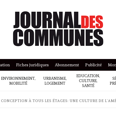
mation
Fiches juridiques
Abonnement
Publicité
Mon
EDUCATION,
ENVIRONNEMENT,
URBANISME,
S
CULTURE,
MOBILITÉ
LOGEMENT
PR
SANTÉ
LA CONCEPTION À TOUS LES ÉTAGES: UNE CULTURE DE L’