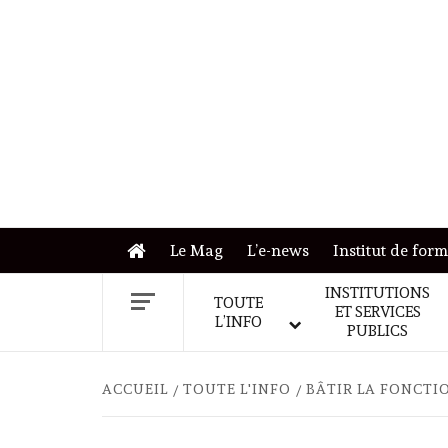
Skip
to
content
Le Mag
L’e-news
Institut de for
INSTITUTIONS
TOUTE
ET SERVICES
L’INFO
PUBLICS
ACCUEIL
TOUTE L'INFO
BÂTIR LA FONCTI