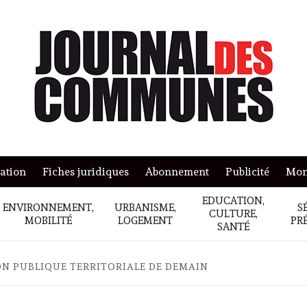
mation
Fiches juridiques
Abonnement
Publicité
Mon
EDUCATION,
ENVIRONNEMENT,
URBANISME,
S
CULTURE,
MOBILITÉ
LOGEMENT
PR
SANTÉ
ON PUBLIQUE TERRITORIALE DE DEMAIN