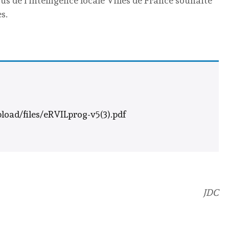
s de l’intelligence locale Villes de France souhaite
s.
load/files/eRVILprog-v5(3).pdf
JDC