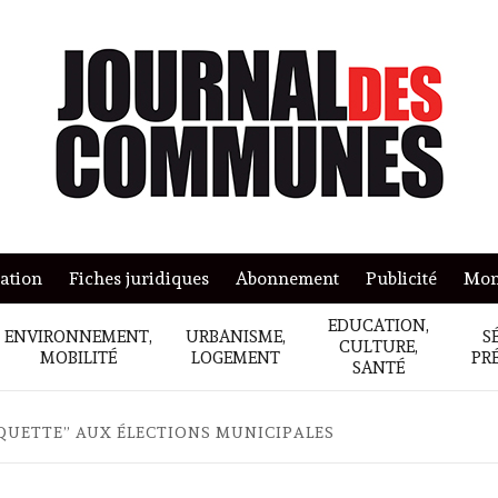
mation
Fiches juridiques
Abonnement
Publicité
Mon
EDUCATION,
ENVIRONNEMENT,
URBANISME,
S
CULTURE,
MOBILITÉ
LOGEMENT
PR
SANTÉ
QUETTE” AUX ÉLECTIONS MUNICIPALES