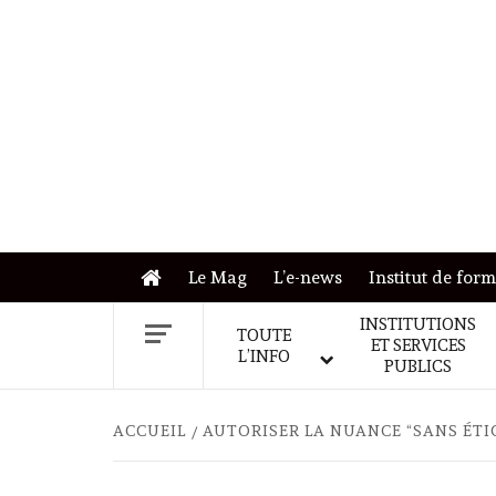
Skip
to
content
Le Mag
L’e-news
Institut de for
INSTITUTIONS
TOUTE
ET SERVICES
L’INFO
PUBLICS
ACCUEIL
AUTORISER LA NUANCE “SANS ÉTI