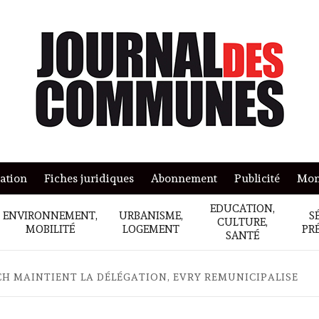
mation
Fiches juridiques
Abonnement
Publicité
Mon
EDUCATION,
ENVIRONNEMENT,
URBANISME,
S
CULTURE,
MOBILITÉ
LOGEMENT
PR
SANTÉ
H MAINTIENT LA DÉLÉGATION, EVRY REMUNICIPALISE