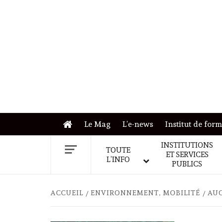
Skip
to
content
Le Mag
L’e-news
Institut de for
INSTITUTIONS
TOUTE
ET SERVICES
L’INFO
PUBLICS
ACCUEIL
ENVIRONNEMENT, MOBILITÉ
AUC