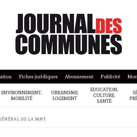
mation
Fiches juridiques
Abonnement
Publicité
Mon
EDUCATION,
ENVIRONNEMENT,
URBANISME,
S
CULTURE,
MOBILITÉ
LOGEMENT
PR
SANTÉ
GÉNÉRAL DE LA MNT