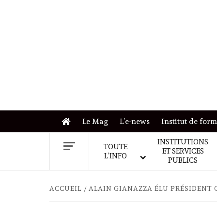
Skip
to
content
Le Mag
L’e-news
Institut de for
INSTITUTIONS
TOUTE
ET SERVICES
L’INFO
PUBLICS
ACCUEIL
ALAIN GIANAZZA ÉLU PRÉSIDENT 