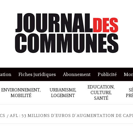
mation
Fiches juridiques
Abonnement
Publicité
Mon
EDUCATION,
ENVIRONNEMENT,
URBANISME,
S
CULTURE,
MOBILITÉ
LOGEMENT
PR
SANTÉ
ICS
AFL : 53 MILLIONS D’EUROS D’AUGMENTATION DE CAP