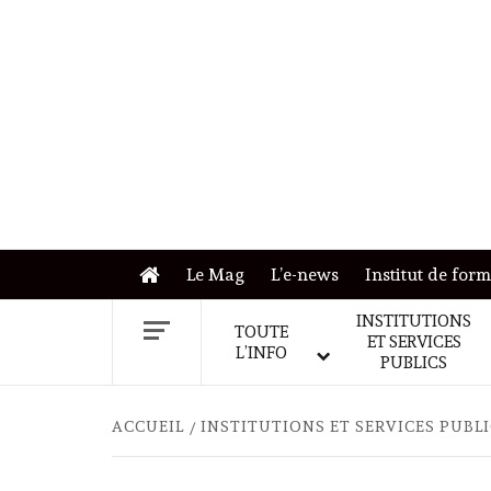
Skip
to
content
Le Mag
L’e-news
Institut de for
INSTITUTIONS
TOUTE
ET SERVICES
L’INFO
PUBLICS
ACCUEIL
INSTITUTIONS ET SERVICES PUBL