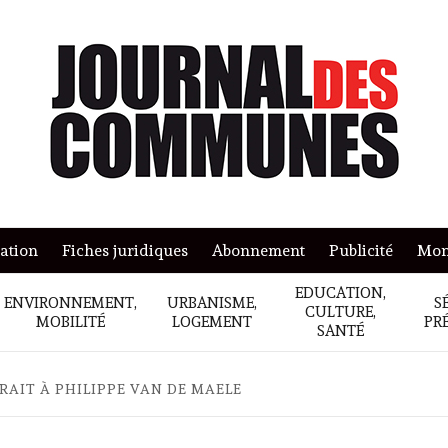
mation
Fiches juridiques
Abonnement
Publicité
Mon
EDUCATION,
ENVIRONNEMENT,
URBANISME,
S
CULTURE,
MOBILITÉ
LOGEMENT
PR
SANTÉ
RAIT À PHILIPPE VAN DE MAELE