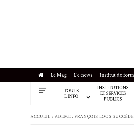
Skip
to
content
Le Mag
L’e-news
Institut de for
INSTITUTIONS
TOUTE
ET SERVICES
L’INFO
PUBLICS
ACCUEIL
ADEME : FRANÇOIS LOOS SUCCÉDE