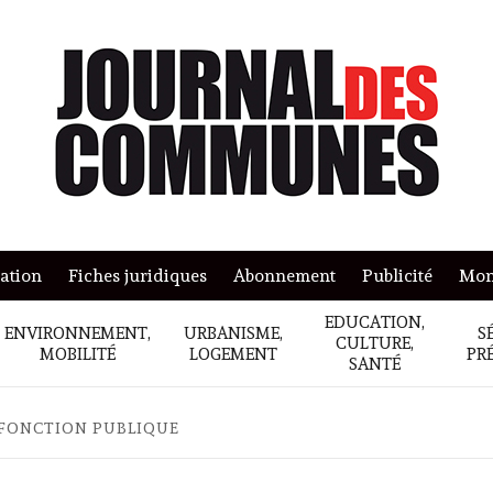
mation
Fiches juridiques
Abonnement
Publicité
Mon
EDUCATION,
ENVIRONNEMENT,
URBANISME,
S
CULTURE,
MOBILITÉ
LOGEMENT
PR
SANTÉ
 FONCTION PUBLIQUE