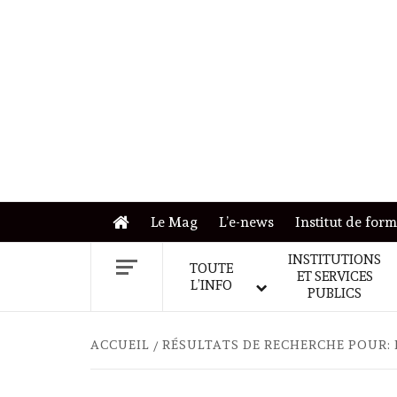
Skip
to
content
Le Mag
L’e-news
Institut de for
INSTITUTIONS
TOUTE
ET SERVICES
L’INFO
PUBLICS
ACCUEIL
RÉSULTATS DE RECHERCHE POUR: