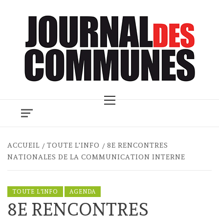
Skip
to
content
Primary
Menu
ACCUEIL
TOUTE L'INFO
8E RENCONTRES
NATIONALES DE LA COMMUNICATION INTERNE
TOUTE L'INFO
AGENDA
8E RENCONTRES