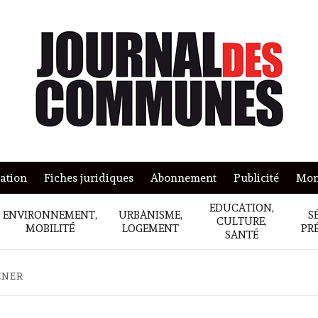
mation
Fiches juridiques
Abonnement
Publicité
Mon
EDUCATION,
ENVIRONNEMENT,
URBANISME,
S
CULTURE,
MOBILITÉ
LOGEMENT
PR
SANTÉ
CNER