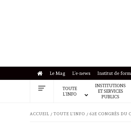
Skip
to
content
Le Mag
L’e-news
Institut de for
INSTITUTIONS
TOUTE
ET SERVICES
L’INFO
PUBLICS
ACCUEIL
TOUTE L'INFO
62E CONGRÈS DU 