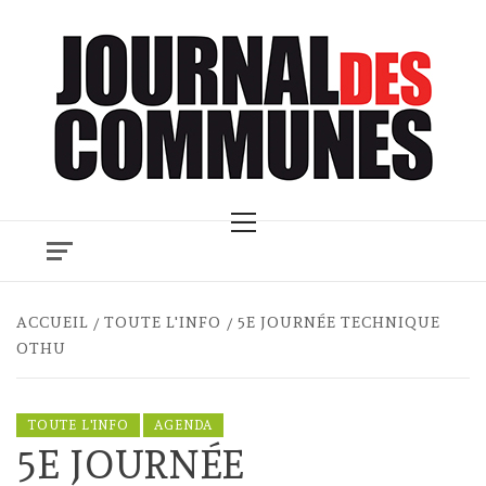
Skip
to
content
Primary
Menu
ACCUEIL
TOUTE L'INFO
5E JOURNÉE TECHNIQUE
OTHU
TOUTE L'INFO
AGENDA
5E JOURNÉE