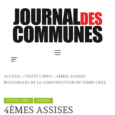
Skip
to
content
Primary
Menu
ACCUEIL
TOUTE L'INFO
4ÈMES ASSISES
NATIONALES DE LA CONSTRUCTION EN TERRE CRUE
TOUTE L'INFO
AGENDA
4ÈMES ASSISES