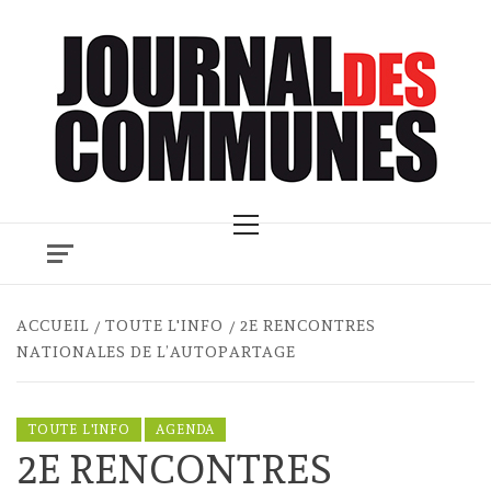
Skip
to
content
Primary
Menu
ACCUEIL
TOUTE L'INFO
2E RENCONTRES
NATIONALES DE L’AUTOPARTAGE
TOUTE L'INFO
AGENDA
2E RENCONTRES