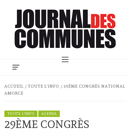
Skip
to
content
Primary
Menu
ACCUEIL
TOUTE L'INFO
29ÈME CONGRÈS NATIONAL
AMORCE
TOUTE L'INFO
AGENDA
29ÈME CONGRÈS