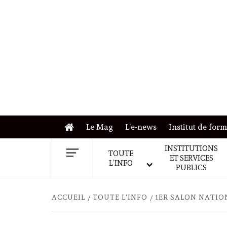
Skip
to
content
Le Mag
L’e-news
Institut de for
INSTITUTIONS
TOUTE
ET SERVICES
L’INFO
PUBLICS
ACCUEIL
TOUTE L'INFO
1ER SALON NATION