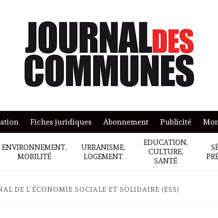
mation
Fiches juridiques
Abonnement
Publicité
Mon
EDUCATION,
ENVIRONNEMENT,
URBANISME,
S
CULTURE,
MOBILITÉ
LOGEMENT
PR
SANTÉ
AL DE L’ÉCONOMIE SOCIALE ET SOLIDAIRE (ESS)