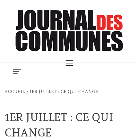
Skip
to
content
Primary
Menu
ACCUEIL
1ER JUILLET : CE QUI CHANGE
1ER JUILLET : CE QUI
CHANGE