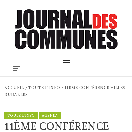
Skip
to
content
Primary
Menu
ACCUEIL
TOUTE L'INFO
11ÈME CONFÉRENCE VILLES
DURABLES
TOUTE L'INFO
AGENDA
11ÈME CONFÉRENCE