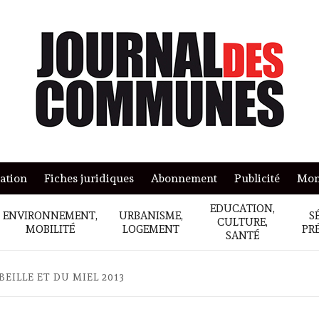
mation
Fiches juridiques
Abonnement
Publicité
Mon
EDUCATION,
ENVIRONNEMENT,
URBANISME,
S
CULTURE,
MOBILITÉ
LOGEMENT
PR
SANTÉ
BEILLE ET DU MIEL 2013