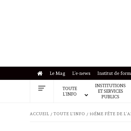
Skip
to
content
Le Mag
L’e-news
Institut de for
INSTITUTIONS
TOUTE
ET SERVICES
L’INFO
PUBLICS
ACCUEIL
TOUTE L'INFO
10ÉME FÊTE DE L’A