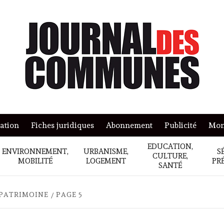
mation
Fiches juridiques
Abonnement
Publicité
Mon
EDUCATION,
ENVIRONNEMENT,
URBANISME,
S
CULTURE,
MOBILITÉ
LOGEMENT
PR
SANTÉ
 PATRIMOINE
PAGE 5