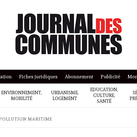
mation
Fiches juridiques
Abonnement
Publicité
Mon
EDUCATION,
ENVIRONNEMENT,
URBANISME,
S
CULTURE,
MOBILITÉ
LOGEMENT
PR
SANTÉ
 POLLUTION MARITIME