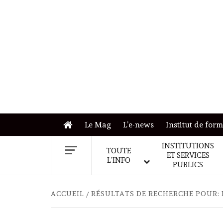
Skip
to
content
Le Mag
L’e-news
Institut de for
INSTITUTIONS
TOUTE
ET SERVICES
L’INFO
PUBLICS
ACCUEIL
RÉSULTATS DE RECHERCHE POUR: