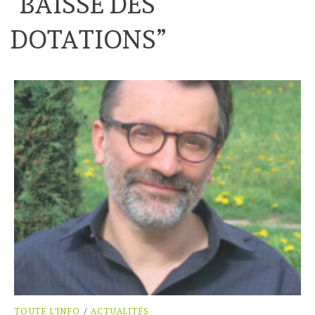
“
BAISSE DES
DOTATIONS
”
TOUTE L'INFO
/
ACTUALITÉS