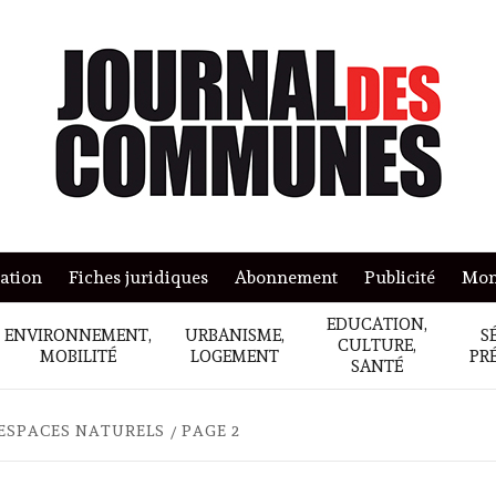
mation
Fiches juridiques
Abonnement
Publicité
Mon
EDUCATION,
ENVIRONNEMENT,
URBANISME,
S
CULTURE,
MOBILITÉ
LOGEMENT
PR
SANTÉ
 ESPACES NATURELS
PAGE 2