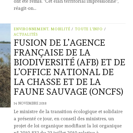
ont été remis. "Cet élan territorial impressionne",
réagit-on...
ENVIRONNEMENT, MOBILITÉ
/
TOUTE L'INFO
/
ACTUALITÉS
FUSION DE L’AGENCE
FRANÇAISE DE LA
BIODIVERSITÉ (AFB) ET DE
L’OFFICE NATIONAL DE
LA CHASSE ET DE LA
FAUNE SAUVAGE (ONCFS)
14 NOVEMBRE 2018
Le ministre de la transition écologique et solidaire
a présenté ce jour, en conseil des ministres, un
projet de loi organique modifiant la loi organique
n° 2010-837 du 23 juillet 2010 relative à