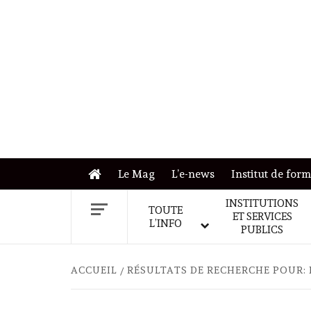
Skip
to
content
Le Mag
L’e-news
Institut de for
INSTITUTIONS
TOUTE
ET SERVICES
L’INFO
PUBLICS
ACCUEIL
RÉSULTATS DE RECHERCHE POUR: